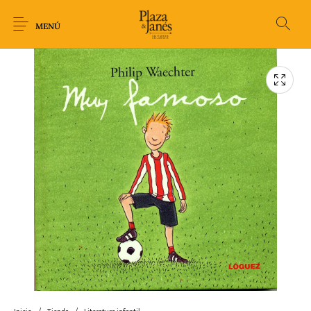
MENÚ
Novedades
Arqueología
Arte
Biografía
Ciencia
Crimen Thriller
Cuento
Ecolibros
Fantasía
Ficción
Filosofía
Gastronomía
Humor gráfico-
Historia
Horror
Literatura infantil
Comic