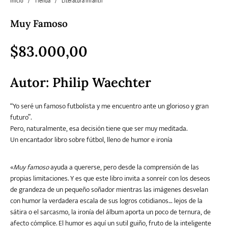
Inicio
/
Tienda
/
Literatura infantil
Muy Famoso
Literatura
Literatura juvenil
Pedagogía
Poesía
universal y Clásicos
$
83.000,00
Política
Sagas
Salud y Bienestar
Sin categorizar
Autor:
Philip Waechter
“Yo seré un famoso futbolista y me encuentro ante un glorioso y gran
futuro”.
Teatro
Varios
Young Adult
Pero, naturalmente, esa decisión tiene que ser muy meditada.
Un encantador libro sobre fútbol, lleno de humor e ironía
«
Muy famoso
ayuda a quererse, pero desde la comprensión de las
propias limitaciones. Y es que este libro invita a sonreír con los deseos
de grandeza de un pequeño soñador mientras las imágenes desvelan
con humor la verdadera escala de sus logros cotidianos… lejos de la
sátira o el sarcasmo, la ironía del álbum aporta un poco de ternura, de
afecto cómplice. El humor es aquí un sutil guiño, fruto de la inteligente