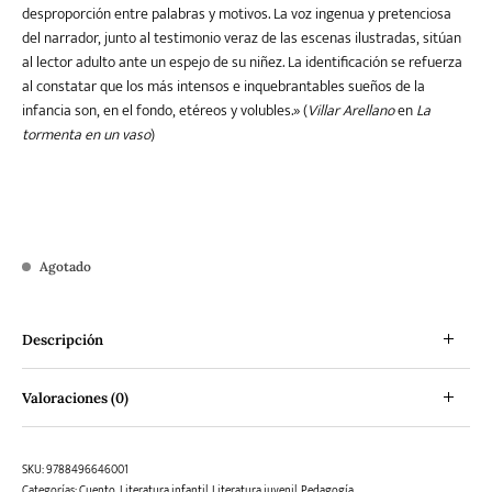
desproporción entre palabras y motivos. La voz ingenua y pretenciosa
del narrador, junto al testimonio veraz de las escenas ilustradas, sitúan
al lector adulto ante un espejo de su niñez. La identificación se refuerza
al constatar que los más intensos e inquebrantables sueños de la
infancia son, en el fondo, etéreos y volubles.» (
Villar Arellano
en
La
tormenta en un vaso
)
Agotado
Descripción
Valoraciones (0)
SKU:
9788496646001
Categorías:
Cuento
,
Literatura infantil
,
Literatura juvenil
,
Pedagogía