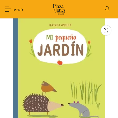
MENÚ
Novedades
Arqueología
Arte
Biografía
Ciencia
Crimen Thriller
Cuento
Ecolibros
Fantasía
Ficción
Filosofía
Gastronomía
Humor gráfico-
Historia
Horror
Literatura infantil
Comic