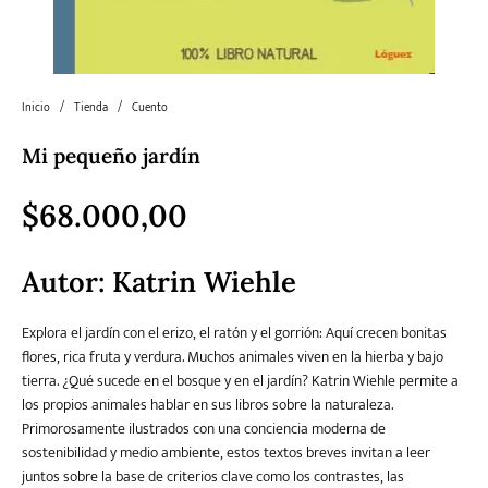
Literatura
Literatura juvenil
Pedagogía
Poesía
universal y Clásicos
Inicio
/
Tienda
/
Cuento
Mi pequeño jardín
Política
Sagas
Salud y Bienestar
Sin categorizar
$
68.000,00
Teatro
Varios
Young Adult
Autor:
Katrin Wiehle
Explora el jardín con el erizo, el ratón y el gorrión: Aquí crecen bonitas
flores, rica fruta y verdura. Muchos animales viven en la hierba y bajo
tierra. ¿Qué sucede en el bosque y en el jardín? Katrin Wiehle permite a
los propios animales hablar en sus libros sobre la naturaleza.
Primorosamente ilustrados con una conciencia moderna de
sostenibilidad y medio ambiente, estos textos breves invitan a leer
juntos sobre la base de criterios clave como los contrastes, las