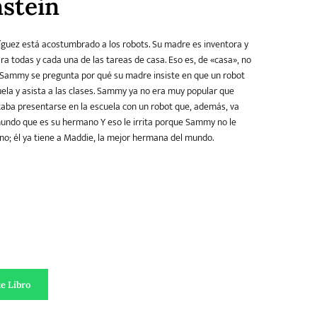
stein
uez está acostumbrado a los robots. Su madre es inventora y
ra todas y cada una de las tareas de casa. Eso es, de «casa», no
 Sammy se pregunta por qué su madre insiste en que un robot
cuela y asista a las clases. Sammy ya no era muy popular que
ltaba presentarse en la escuela con un robot que, además, va
mundo que es su hermano Y eso le irrita porque Sammy no le
o; él ya tiene a Maddie, la mejor hermana del mundo.
Nº 1 cantidad
e Libro