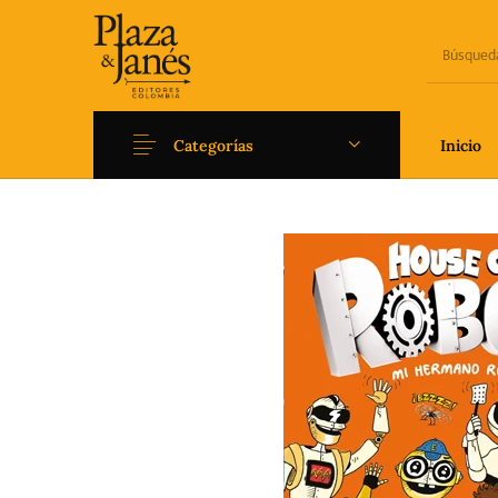
Categorías
Inicio
Novedades
Arqueología
Art
Fantasía
Ficción
Filoso
Literatura universal y
Literatura juvenil
Pedago
Clásicos