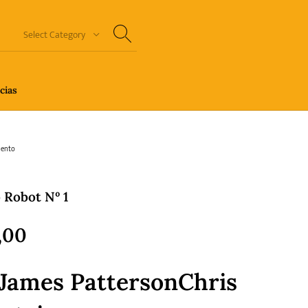
Select Category
cias
n Thriller
Cuento
Ecolibros
ento
Robot Nº 1
orror
Humor gráfico-Comic
Literatura infantil
,00
James PattersonChris
Sagas
Salud y Bienestar
Sin categorizar