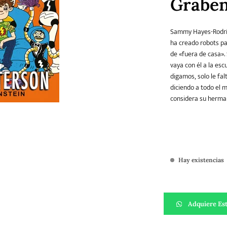
Graben
Sammy Hayes-Rodríg
Teatro
Varios
Young Adult
ha creado robots pa
de «fuera de casa».
vaya con él a la es
digamos, solo le fa
diciendo a todo el 
considera su herman
Hay existencias
Mi Hermano Robot 
Adquiere Est