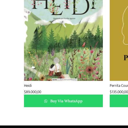
Heidi
Perrita Cou
$
89.000,00
$
135.000,00
Buy Via WhatsApp