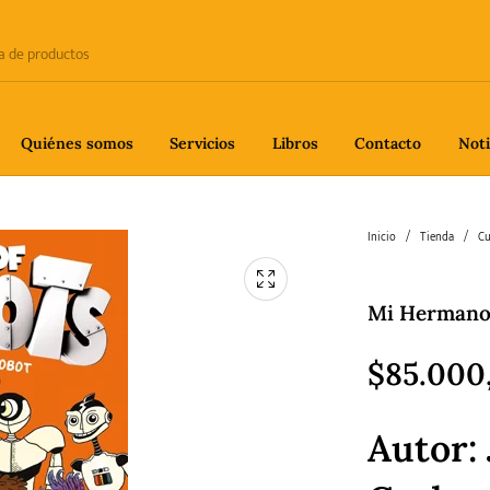
Quiénes somos
Servicios
Libros
Contacto
Noti
e
Biografía
Ciencia
Crime
Inicio
/
Tienda
/
Cu
Mi Hermano 
fía
Gastronomía
Historia
H
$
85.000
Autor:
gía
Poesía
Política