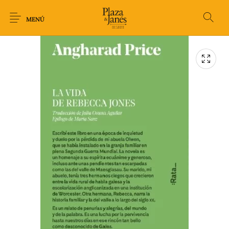
MENÚ
Novedades
Arqueología
Arte
Biografía
Ciencia
Crimen Thriller
Cuento
Ecolibros
Fantasía
Ficción
Filosofía
Gastronomía
Humor gráfico-
Historia
Horror
Literatura infantil
Comic