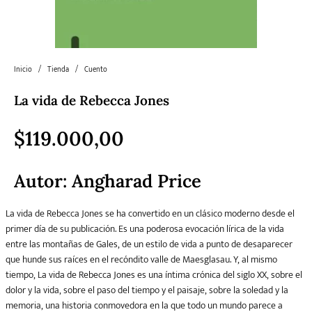
Literatura
Literatura juvenil
Pedagogía
Poesía
universal y Clásicos
Inicio
/
Tienda
/
Cuento
La vida de Rebecca Jones
Política
Sagas
Salud y Bienestar
Sin categorizar
$
119.000,00
Teatro
Varios
Young Adult
Autor: Angharad Price
La vida de Rebecca Jones se ha convertido en un clásico moderno desde el
primer día de su publicación. Es una poderosa evocación lírica de la vida
entre las montañas de Gales, de un estilo de vida a punto de desaparecer
que hunde sus raíces en el recóndito valle de Maesglasau. Y, al mismo
tiempo, La vida de Rebecca Jones es una íntima crónica del siglo XX, sobre el
dolor y la vida, sobre el paso del tiempo y el paisaje, sobre la soledad y la
memoria, una historia conmovedora en la que todo un mundo parece a