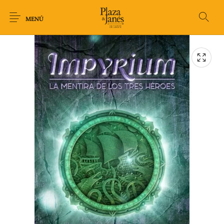
MENÚ
Novedades
Arqueología
Arte
Biografía
Ciencia
Crimen Thriller
Cuento
Ecolibros
Fantasía
Ficción
Filosofía
Gastronomía
Humor gráfico-
Historia
Horror
Literatura infantil
Comic