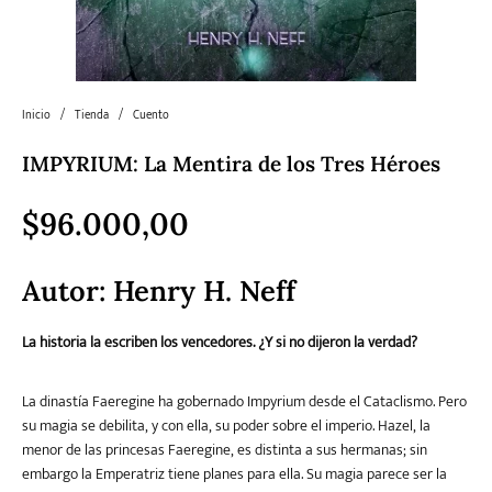
Literatura
Literatura juvenil
Pedagogía
Poesía
universal y Clásicos
Inicio
/
Tienda
/
Cuento
IMPYRIUM: La Mentira de los Tres Héroes
Política
Sagas
Salud y Bienestar
Sin categorizar
$
96.000,00
Teatro
Varios
Young Adult
Autor:
Henry H. Neff
La historia la escriben los vencedores. ¿Y si no dijeron la verdad?
La dinastía Faeregine ha gobernado Impyrium desde el Cataclismo. Pero
su magia se debilita, y con ella, su poder sobre el imperio. Hazel, la
menor de las princesas Faeregine, es distinta a sus hermanas; sin
embargo la Emperatriz tiene planes para ella. Su magia parece ser la