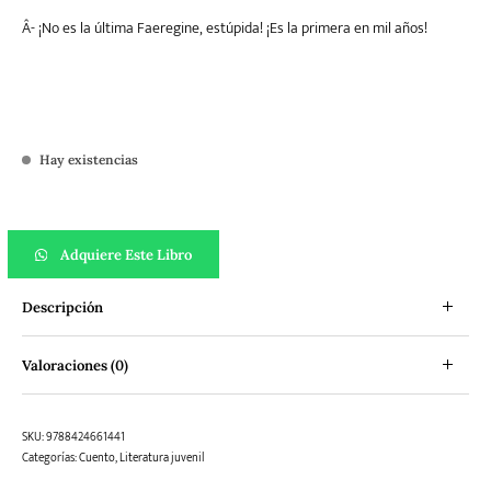
Â­- ¡No es la última Faeregine, estúpida! ¡Es la primera en mil años!
Hay existencias
IMPYRIUM: La Mentira de los Tres Héroes cantidad
Adquiere Este Libro
Descripción
Valoraciones (0)
SKU:
9788424661441
Categorías:
Cuento
,
Literatura juvenil