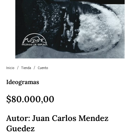
Literatura
Literatura juvenil
Pedagogía
Poesía
universal y Clásicos
Política
Sagas
Salud y Bienestar
Sin categorizar
Inicio
/
Tienda
/
Cuento
Teatro
Varios
Young Adult
Ideogramas
$
80.000,00
Autor:
Juan Carlos Mendez
Guedez