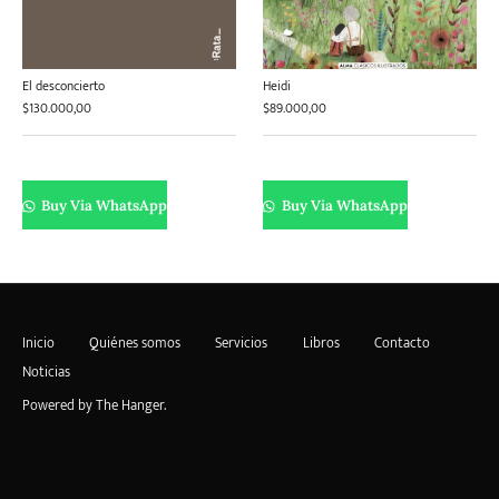
El desconcierto
Heidi
$
130.000,00
$
89.000,00
Buy Via WhatsApp
Buy Via WhatsApp
Inicio
Quiénes somos
Servicios
Libros
Contacto
Noticias
Powered by
The Hanger
.