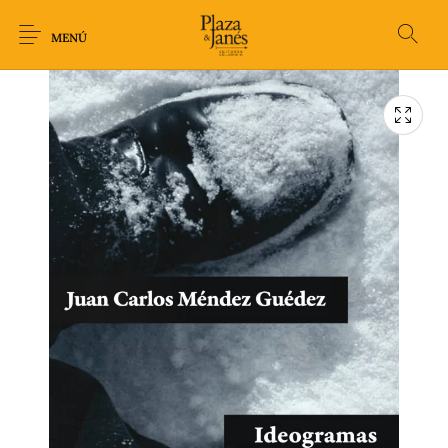
MENÚ
Novedades
Arqueología
Arte
Biografía
Ciencia
Crimen Thriller
Cuento
Ecolibros
Fantasía
Ficción
Filosofía
Gastronomía
Humor gráfico-
Historia
Horror
Literatura infantil
Comic