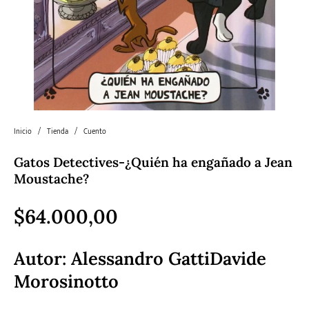
Literatura
Literatura juvenil
Pedagogía
Poesía
universal y Clásicos
Política
Sagas
Salud y Bienestar
Sin categorizar
Inicio
/
Tienda
/
Cuento
Teatro
Varios
Young Adult
Gatos Detectives-¿Quién ha engañado a Jean
Moustache?
$
64.000,00
Autor:
Alessandro GattiDavide
Morosinotto