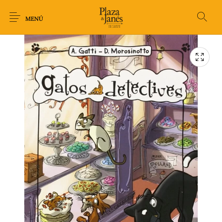
MENÚ
Novedades
Arqueología
Arte
Biografía
Ciencia
Crimen Thriller
Cuento
Ecolibros
Fantasía
Ficción
Filosofía
Gastronomía
Humor gráfico-
Historia
Horror
Literatura infantil
Comic