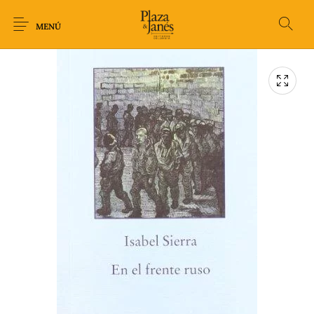
MENÚ
Novedades
Arqueología
Arte
Biografía
Ciencia
Crimen Thriller
Cuento
Ecolibros
Fantasía
Ficción
Filosofía
Gastronomía
Humor gráfico-
Historia
Horror
Literatura infantil
Comic