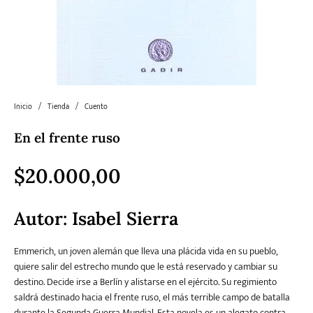
Literatura
Literatura juvenil
Pedagogía
Poesía
universal y Clásicos
Política
Sagas
Salud y Bienestar
Sin categorizar
Inicio
/
Tienda
/
Cuento
En el frente ruso
Teatro
Varios
Young Adult
$
20.000,00
Autor:
Isabel Sierra
Emmerich, un joven alemán que lleva una plácida vida en su pueblo,
quiere salir del estrecho mundo que le está reservado y cambiar su
destino. Decide irse a Berlín y alistarse en el ejército. Su regimiento
saldrá destinado hacia el frente ruso, el más terrible campo de batalla
durante la Segunda Guerra Mundial. Esta novela es un alegato contra