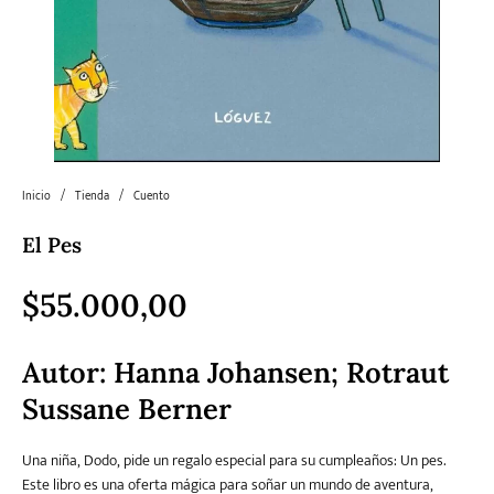
Literatura
Literatura juvenil
Pedagogía
Poesía
universal y Clásicos
Política
Sagas
Salud y Bienestar
Sin categorizar
Inicio
/
Tienda
/
Cuento
El Pes
Teatro
Varios
Young Adult
$
55.000,00
Autor:
Hanna Johansen; Rotraut
Sussane Berner
Una niña, Dodo, pide un regalo especial para su cumpleaños: Un pes.
Este libro es una oferta mágica para soñar un mundo de aventura,