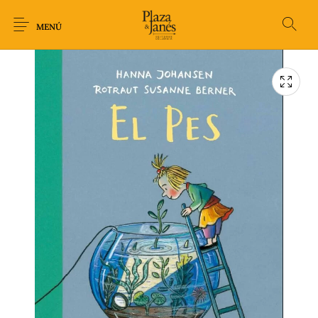
MENÚ
Novedades
Arqueología
Arte
Biografía
Ciencia
Crimen Thriller
Cuento
Ecolibros
Fantasía
Ficción
Filosofía
Gastronomía
Humor gráfico-
Historia
Horror
Literatura infantil
Comic