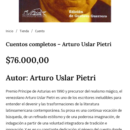
Literatura
Literatura juvenil
Pedagogía
Poesía
universal y Clásicos
Inicio
/
Tienda
/
Cuento
Cuentos completos – Arturo Uslar Pietri
Política
Sagas
Salud y Bienestar
Sin categorizar
$
76.000,00
Teatro
Varios
Young Adult
Autor:
Arturo Uslar Pietri
Premio Príncipe de Asturias en 1990 y precursor del realismo mágico, el
venezolano Arturo Uslar Pietri es uno de los escritores ineludibles para
entender el devenir y las trasformaciones de la literatura
latinoamericana contemporánea. Su prosa es una continua vocación de
búsqueda, de un refinado estilismo y de una poderosa imaginación, de
indagación a partir de una voluntad integradora de tradición e
innovación. Y es en su constante dedicación al género del cuento donde