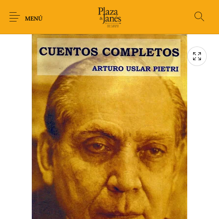
MENÚ
Novedades
Arqueología
Arte
Biografía
Ciencia
Crimen Thriller
Cuento
Ecolibros
Fantasía
Ficción
Filosofía
Gastronomía
Humor gráfico-
Historia
Horror
Literatura infantil
Comic