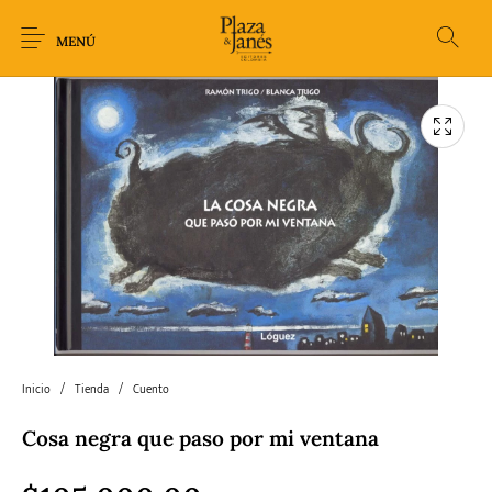
MENÚ
Novedades
Arqueología
Arte
Biografía
Ciencia
Crimen Thriller
Cuento
Ecolibros
Fantasía
Ficción
Filosofía
Gastronomía
Inicio
/
Tienda
/
Cuento
Cosa negra que paso por mi ventana
Humor gráfico-
Historia
Horror
Literatura infantil
Comic