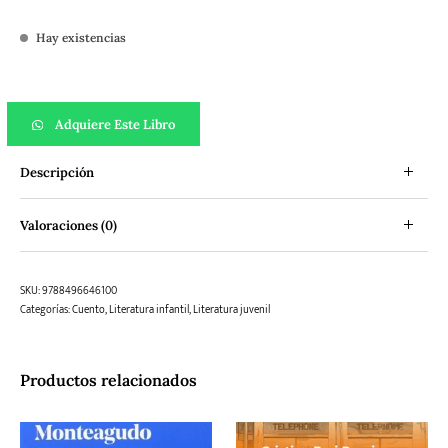
Hay existencias
Cosa negra que paso por mi ventana cantidad
Adquiere Este Libro
Descripción
Valoraciones (0)
SKU:
9788496646100
Categorías:
Cuento
,
Literatura infantil
,
Literatura juvenil
Productos relacionados