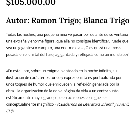
$
105.000,00
Literatura
Autor:
Ramon Trigo; Blanca Trigo
Literatura juvenil
Pedagogía
Poesía
universal y Clásicos
Todas las noches, una pequeña niña ve pasar por delante de su ventana
una extraña y enorme figura, que ella no consigue identificar. Puede que
Política
Sagas
Salud y Bienestar
Sin categorizar
sea un gigantesco vampiro, una enorme ola… ¿O es quizá una mosca
posada en el cristal del faro, agigantada y reflejada como un monstruo?
«En este libro, sobre un enigma planteado en la noche infinita, su
Teatro
Varios
Young Adult
ilustración de carácter pictórico y expresionista es puntualizada por
unos toques de humor que enriquecen la reflexión generada por la
obra… la organización de la doble página da vida a un contrapunto
estéticamente muy logrado, que en ocasiones consigue ser
conceptualmente magnífico.»
(Cuadernos de Literatura Infantil y Juvenil,
CLIJ
).