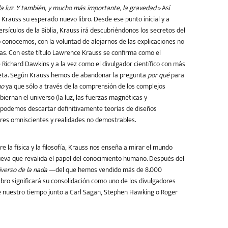
 la luz. Y también, y mucho más importante, la gravedad.»
Así
rauss su esperado nuevo libro. Desde ese punto inicial y a
versículos de la Biblia, Krauss irá descubriéndonos los secretos del
 conocemos, con la voluntad de alejarnos de las explicaciones no
osas. Con este título Lawrence Krauss se confirma como el
 Richard Dawkins y a la vez como el divulgador científico con más
neta. Según Krauss hemos de abandonar la pregunta
por qué
para
mo
ya que sólo a través de la comprensión de los complejos
ernan el universo (la luz, las fuerzas magnéticas y
) podemos descartar definitivamente teorías de diseños
ores omniscientes y realidades no demostrables.
 la física y la filosofía, Krauss nos enseña a mirar el mundo
eva que revalida el papel del conocimiento humano. Después del
verso de la nada
—del que hemos vendido más de 8.000
bro significará su consolidación como uno de los divulgadores
 nuestro tiempo junto a Carl Sagan, Stephen Hawking o Roger