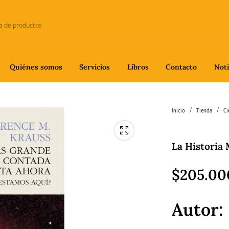
Quiénes somos
Servicios
Libros
Contacto
Noti
e
Biografía
Ciencia
Crime
Inicio
/
Tienda
/
Ci
La Historia
fía
Gastronomía
Historia
H
$
205.00
Autor
gía
Poesía
Política