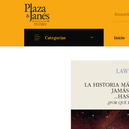
Categorías
Inicio
Novedades
Arqueología
Art
Fantasía
Ficción
Filoso
Literatura universal y
Literatura juvenil
Pedago
Clásicos