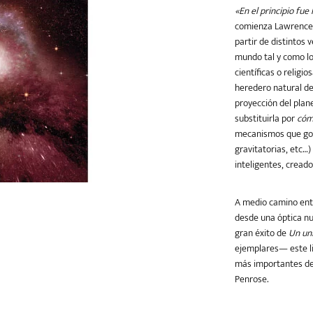
«En el principio fue
comienza Lawrence K
partir de distintos 
Teatro
Varios
Young Adult
mundo tal y como lo
científicas o religi
heredero natural de
proyección del pla
substituirla por
có
mecanismos que gobi
gravitatorias, etc…
inteligentes, cread
A medio camino entre
desde una óptica nu
gran éxito de
Un uni
ejemplares— este li
más importantes de
Penrose.