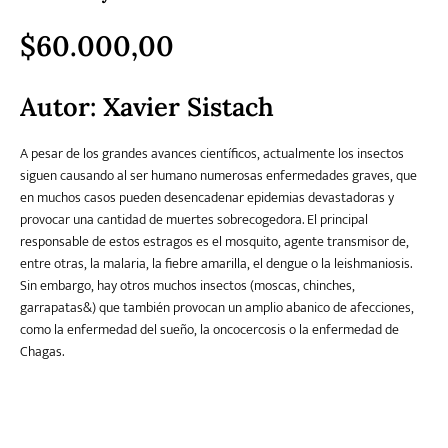
$
60.000,00
Literatura
Literatura juvenil
Pedagogía
Poesía
universal y Clásicos
Autor:
Xavier Sistach
Política
Sagas
Salud y Bienestar
Sin categorizar
A pesar de los grandes avances científicos, actualmente los insectos
siguen causando al ser humano numerosas enfermedades graves, que
en muchos casos pueden desencadenar epidemias devastadoras y
provocar una cantidad de muertes sobrecogedora. El principal
Teatro
Varios
Young Adult
responsable de estos estragos es el mosquito, agente transmisor de,
entre otras, la malaria, la fiebre amarilla, el dengue o la leishmaniosis.
Sin embargo, hay otros muchos insectos (moscas, chinches,
garrapatas&) que también provocan un amplio abanico de afecciones,
como la enfermedad del sueño, la oncocercosis o la enfermedad de
Chagas.