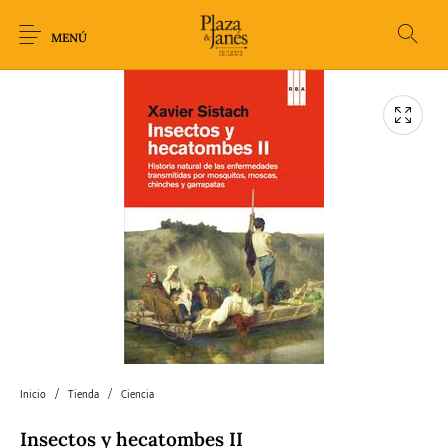
MENÚ
Novedades
Arqueología
Arte
Biografía
Ciencia
Crimen Thriller
Cuento
Ecolibros
Fantasía
Ficción
Filosofía
Gastronomía
Inicio
/
Tienda
/
Ciencia
Humor gráfico-
Historia
Horror
Literatura infantil
Comic
Insectos y hecatombes II