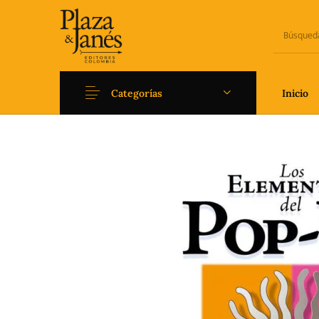
Categorías
Inicio
Novedades
Arqueología
Art
Fantasía
Ficción
Filoso
Literatura universal y
Literatura juvenil
Pedago
Clásicos