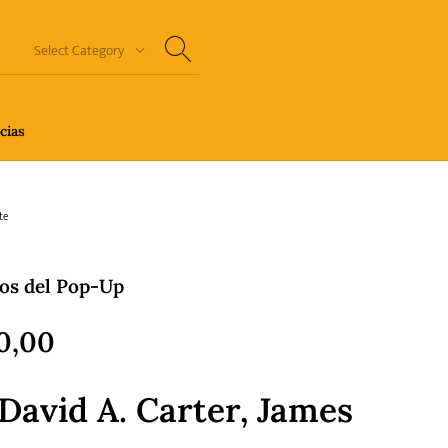
Select Category
cias
n Thriller
Cuento
Ecolibros
te
os del Pop-Up
orror
Humor gráfico-Comic
Literatura infantil
0,00
 David A. Carter, James
Sagas
Salud y Bienestar
Sin categorizar