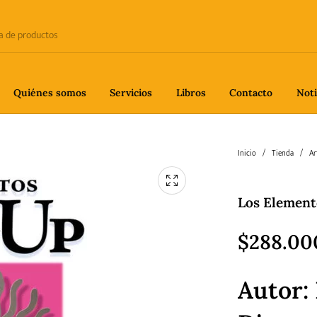
Quiénes somos
Servicios
Libros
Contacto
Noti
e
Biografía
Ciencia
Crime
Inicio
/
Tienda
/
Ar
Los Element
fía
Gastronomía
Historia
H
$
288.00
Autor:
gía
Poesía
Política