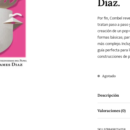
Diaz.
Por fin, Combel reve
Teatro
Varios
Young Adult
tratan paso a paso 
creación de un pop-
formas básicas; par
más complejo. Incluy
guía perfecta para 
construcciones de p
Agotado
Descripción
Valoraciones (0)
SKU:
9788498254358