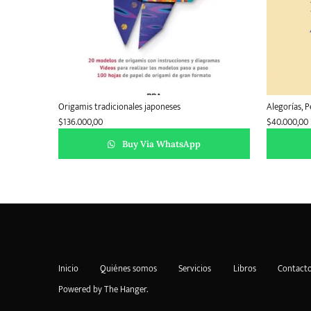
Origamis tradicionales japoneses
Alegorías, 
$
136.000,00
$
40.000,00
Buy Via WhatsApp
Inicio
Quiénes somos
Servicios
Libros
Contact
Powered by
The Hanger
.