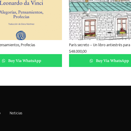
Pensamientos, Profecías
París secreto – Un libro antiestrés para
$
48.000,00
Buy Via WhatsApp
Buy Via WhatsApp
o
Noticias