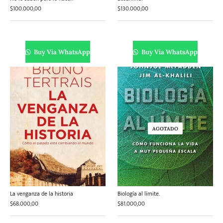
$
100.000,00
$
130.000,00
Buy Via WhatsApp
Buy Via WhatsApp
AGOTADO
La venganza de la historia
Biología al límite.
$
68.000,00
$
81.000,00