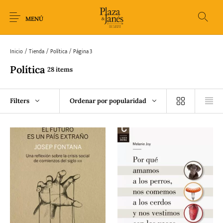
MENÚ
Inicio
/
Tienda
/
Política
/
Página 3
Política
28 items
Novedades
Arqueología
Arte
Biografía
Filters
Ordenar por popularidad
Ciencia
Crimen Thriller
Cuento
Ecolibros
Fantasía
Ficción
Filosofía
Gastronomía
Humor gráfico-
Historia
Horror
Literatura infantil
Comic