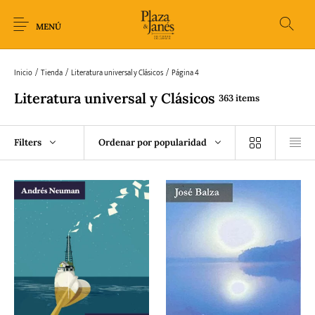
MENÚ
Inicio
/
Tienda
/
Literatura universal y Clásicos
/
Página 4
Literatura universal y Clásicos
363 items
Novedades
Arqueología
Arte
Biografía
Filters
Ordenar por popularidad
Ciencia
Crimen Thriller
Cuento
Ecolibros
Fantasía
Ficción
Filosofía
Gastronomía
Humor gráfico-
Historia
Horror
Literatura infantil
Comic