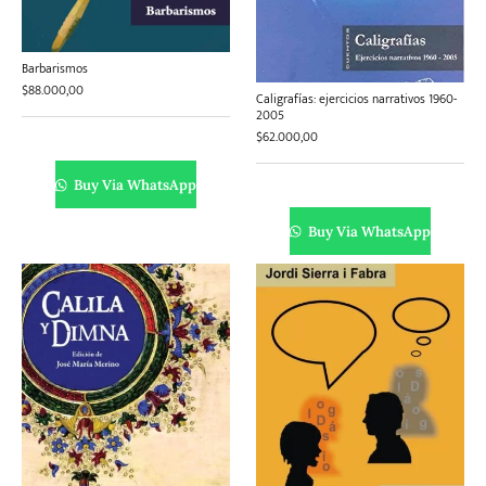
Literatura
Literatura juvenil
Pedagogía
Poesía
Barbarismos
universal y Clásicos
$
88.000,00
Caligrafías: ejercicios narrativos 1960-
2005
$
62.000,00
Política
Sagas
Salud y Bienestar
Sin categorizar
Buy Via WhatsApp
Buy Via WhatsApp
Teatro
Varios
Young Adult