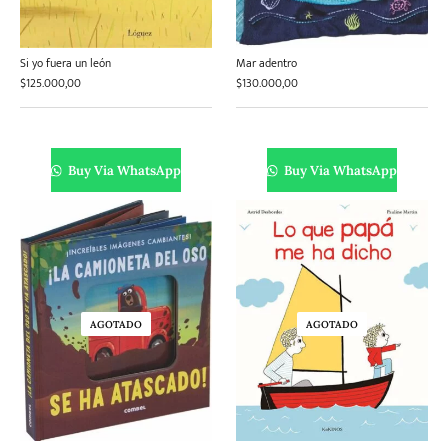
Literatura
Literatura juvenil
Pedagogía
Poesía
Si yo fuera un león
Mar adentro
universal y Clásicos
$
125.000,00
$
130.000,00
Política
Sagas
Salud y Bienestar
Sin categorizar
Buy Via WhatsApp
Buy Via WhatsApp
Teatro
Varios
Young Adult
AGOTADO
AGOTADO