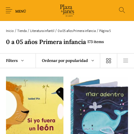
MENÚ
Inicio
/
Tienda
/
Literatura infantil
/
0 a 05 años Primera infancia
/
Página 5
0 a 05 años Primera infancia
173 items
Novedades
Arqueología
Arte
Biografía
Filters
Ordenar por popularidad
Ciencia
Crimen Thriller
Cuento
Ecolibros
Fantasía
Ficción
Filosofía
Gastronomía
Humor gráfico-
Historia
Horror
Literatura infantil
Comic